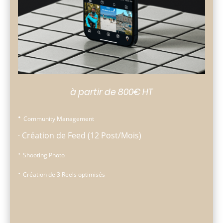
à partir de 800€ HT
·
Community Management
· Création de Feed (12 Post/Mois)
·
Shooting Photo
·
Création de 3 Reels optimisés